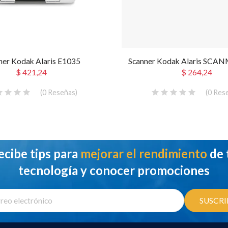
ner Kodak Alaris E1035
Scanner Kodak Alaris SCA
$ 421,24
$ 264,24
(
0
Reseñas
)
(
0
Res
ecibe tips para
mejorar el rendimiento
de 
tecnología y conocer promociones
SUSCRI