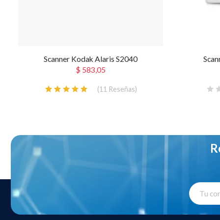
Scanner Kodak Alaris S2040
Scan
$ 583,05
(
11
Reseñas
)
R