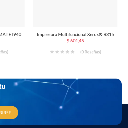
NMATE I940
Impresora Multifuncional Xerox® B315
$ 601,45
eñas
)
(
0
Reseñas
)
tu
BIRSE