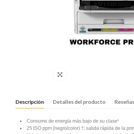
Da click para agrandar
Descripción
Detalles del producto
Reseñas
Consumo de energía más bajo de su clase¹
25 ISO ppm (negro/color) †; salida rápida de la pr