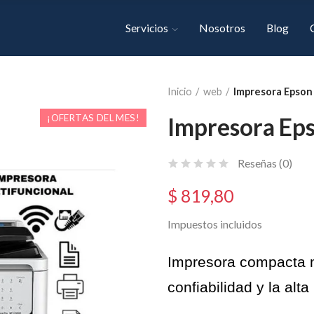
Servicios
Nosotros
Blog
Inicio
web
Impresora Epson
¡OFERTAS DEL MES!
Impresora Ep
Reseñas (
0
)
$ 819,80
Impuestos incluidos
Impresora compacta mu
confiabilidad y la alt