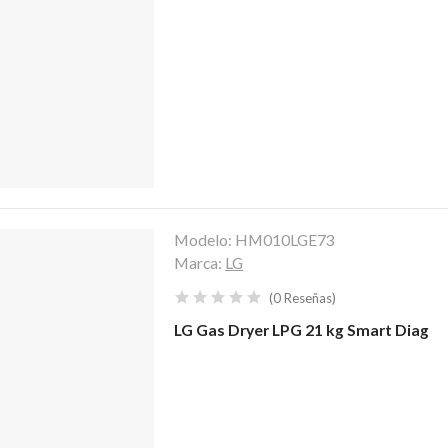
Modelo:
HM010LGE73
Marca:
LG
(
0
Reseñas
)
LG Gas Dryer LPG 21 kg Smart Diag