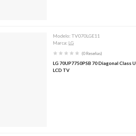
Modelo:
TV070LGE11
Marca:
LG
(
0
Reseñas
)
LG 70UP7750PSB 70 Diagonal Class U
LCD TV