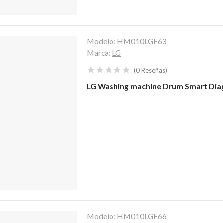
Modelo:
HM010LGE63
Marca:
LG
(
0
Reseñas
)
LG Washing machine Drum Smart Dia
Modelo:
HM010LGE66