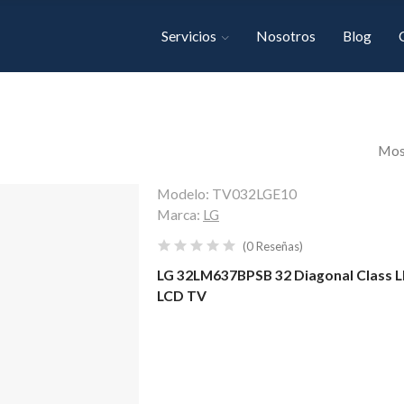
Servicios
Nosotros
Blog
Most
Modelo:
TV032LGE10
Marca:
LG
(
0
Reseñas
)
LG 32LM637BPSB 32 Diagonal Class L
LCD TV