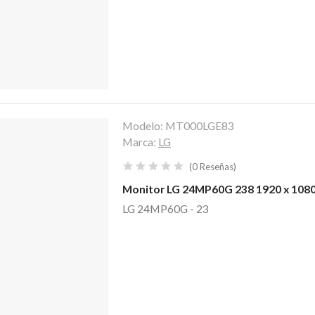
Modelo:
MT000LGE83
Marca:
LG
(
0
Reseñas
)
Monitor LG 24MP60G 238 1920 x 1080
LG 24MP60G - 23