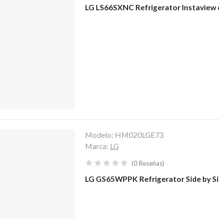
LG LS66SXNC Refrigerator Instaview 
Modelo:
HM020LGE73
Marca:
LG
(
0
Reseñas
)
LG GS65WPPK Refrigerator Side by S