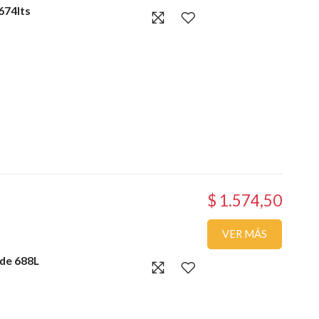
674lts
$ 1.574,50
VER MÁS
ide 688L