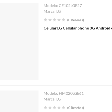
Modelo:
CE102LGE27
Marca:
LG
(
0
Reseñas
)
Celular LG Cellular phone 3G Android
Modelo:
HM020LGE61
Marca:
LG
(
0
Reseñas
)