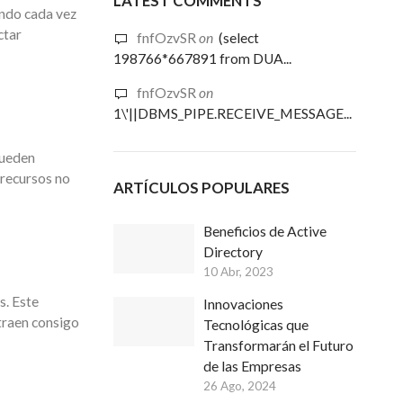
LATEST COMMENTS
iendo cada vez
ctar
fnfOzvSR
on
(select
198766*667891 from DUA...
fnfOzvSR
on
1\'||DBMS_PIPE.RECEIVE_MESSAGE...
pueden
 recursos no
ARTÍCULOS POPULARES
Beneficios de Active
Directory
10 Abr, 2023
s. Este
Innovaciones
traen consigo
Tecnológicas que
Transformarán el Futuro
de las Empresas
26 Ago, 2024