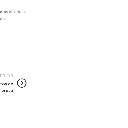
más allá de la
oles
ERIOR
stos de
mpresa