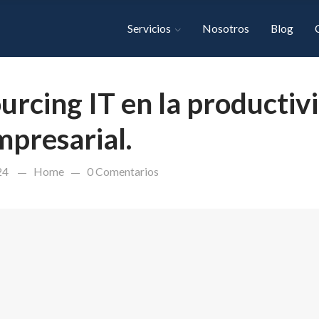
Servicios
Nosotros
Blog
urcing IT en la productiv
mpresarial.
24
Home
0 Comentarios