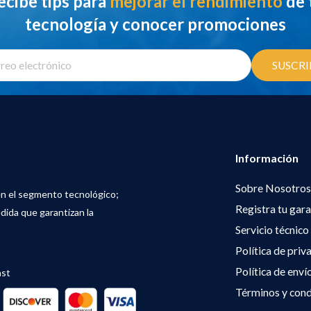
ecibe tips para
mejorar el rendimiento
de 
tecnología y conocer promociones
SUSCRI
Información
Sobre Nosotros
en el segmento tecnológico;
Registra tu gara
dida que garantizan la
Servicio técnico
Política de priv
Política de enví
ast
Términos y cond