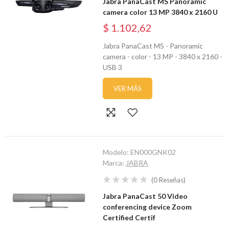
Jabra PanaCast MS Panoramic
camera color 13 MP 3840 x 2160 U
$ 1.102,62
Jabra PanaCast MS - Panoramic
camera - color - 13 MP - 3840 x 2160 -
USB 3
VER MÁS
Modelo:
EN000GNK02
Marca:
JABRA
(
0
Reseñas
)
Jabra PanaCast 50 Video
conferencing device Zoom
Certified Certif