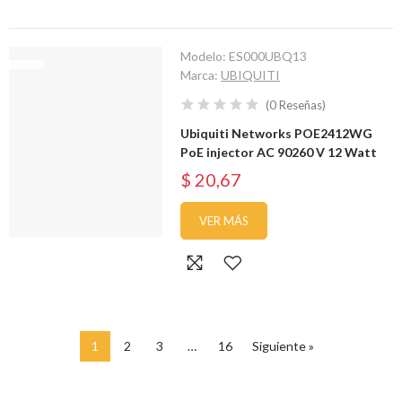
Modelo:
ES000UBQ13
Marca:
UBIQUITI
(
0
Reseñas
)
Ubiquiti Networks POE2412WG
PoE injector AC 90260 V 12 Watt
$ 20,67
VER MÁS
1
2
3
…
16
Siguiente »