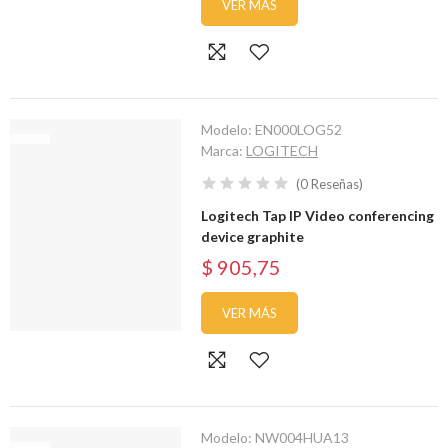
VER MÁS
Modelo:
EN000LOG52
Marca:
LOGITECH
(
0
Reseñas
)
Logitech Tap IP Video conferencing
device graphite
$ 905,75
VER MÁS
Modelo:
NW004HUA13