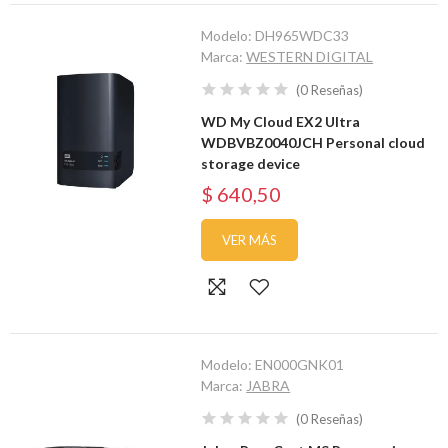
Modelo:
DH965WDC33
Marca:
WESTERN DIGITAL
(
0
Reseñas
)
WD My Cloud EX2 Ultra
WDBVBZ0040JCH Personal cloud
storage device
$ 640,50
VER MÁS
Modelo:
EN000GNK01
Marca:
JABRA
(
0
Reseñas
)