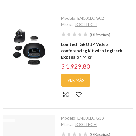
Modelo:
EN000LOG02
Marca:
LOGITECH
(
0
Reseñas
)
Logitech GROUP Video
conferencing kit with Logitech
Expansion Micr
$ 1.929,80
VER MÁS
Modelo:
EN000LOG13
Marca:
LOGITECH
(
0
Reseñas
)