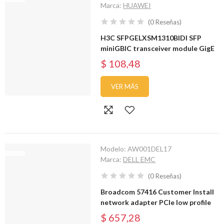
Marca:
HUAWEI
(
0
Reseñas
)
H3C SFPGELXSM1310BIDI SFP
miniGBIC transceiver module GigE
$ 108,48
VER MÁS
Modelo:
AW001DEL17
Marca:
DELL EMC
(
0
Reseñas
)
Broadcom 57416 Customer Install
network adapter PCIe low profile
$ 657,28