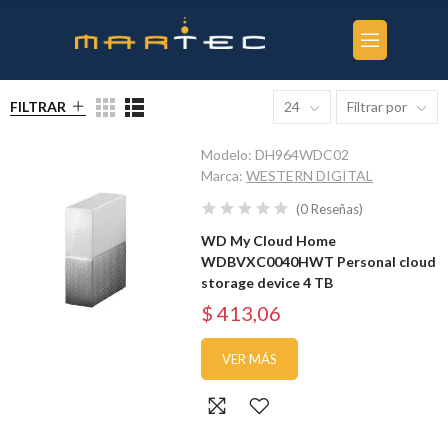
FILTRAR
24
Filtrar por
Modelo:
DH964WDC02
Marca:
WESTERN DIGITAL
(
0
Reseñas
)
WD My Cloud Home
WDBVXC0040HWT Personal cloud
storage device 4 TB
$ 413,06
VER MÁS