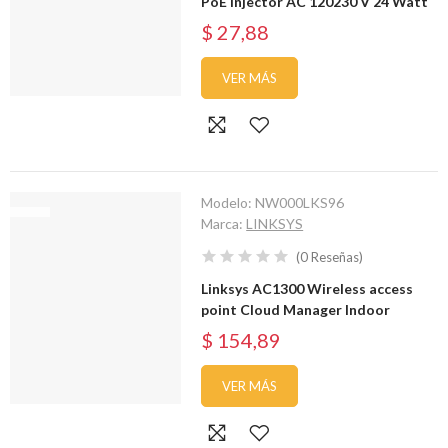
PoE injector AC 120230 V 24 Watt
$ 27,88
VER MÁS
Modelo:
NW000LKS96
Marca:
LINKSYS
(
0
Reseñas
)
Linksys AC1300 Wireless access
point Cloud Manager Indoor
$ 154,89
VER MÁS