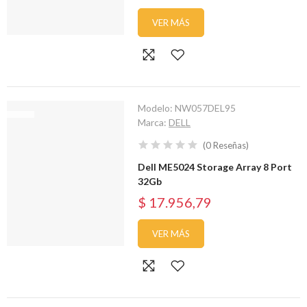
VER MÁS
Modelo:
NW057DEL95
Marca:
DELL
(
0
Reseñas
)
Dell ME5024 Storage Array 8 Port
32Gb
$ 17.956,79
VER MÁS